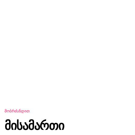
ᲛᲝᲑᲠᲫᲐᲜᲓᲘᲗ
მისამართი