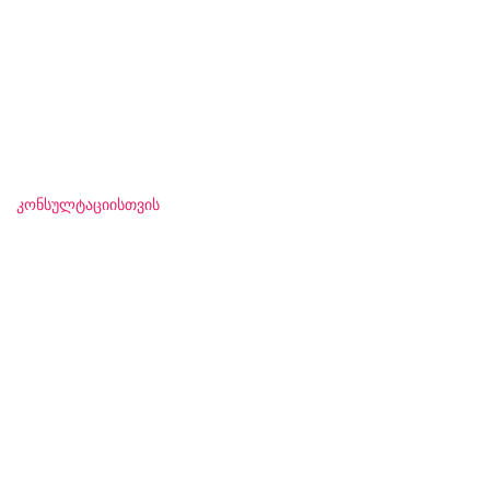
ᲙᲝᲜᲡᲣᲚᲢᲐᲪᲘᲘᲡᲗᲕᲘᲡ
დაგვიკავშირდით.