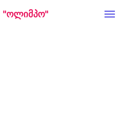
"ᲝᲚᲘᲛᲞᲝ"